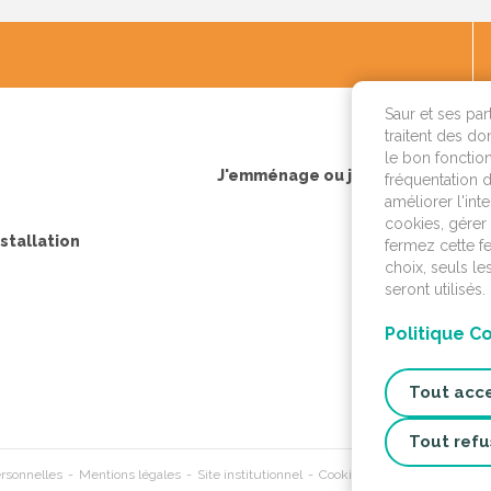
OK
Saur et ses par
traitent des do
le bon fonction
J'emménage ou je fais construire
fréquentation d
améliorer l'int
cookies, gérer 
nstallation
fermez cette f
choix, seuls l
seront utilisés.
Politique C
Tout acc
Tout refu
rsonnelles
Mentions légales
Site institutionnel
Cookies