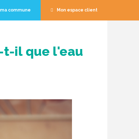
s ma commune
Mon espace client
nvironnement
Aide et Contact
de
t-il que l'eau
sous.
Accéder aux informations