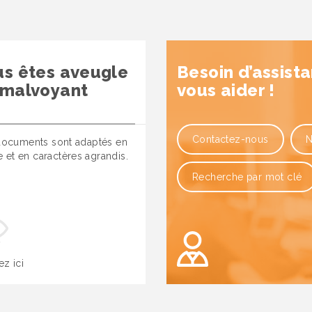
us êtes aveugle
Besoin d’assist
 malvoyant
vous aider !
Contactez-nous
N
ocuments sont adaptés en
le et en caractères agrandis.
Recherche par mot clé
ez ici