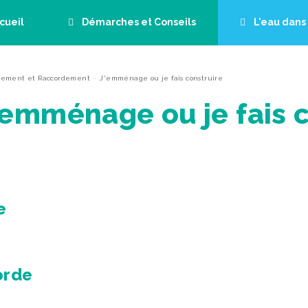
cueil
Démarches et Conseils
L'eau dan
OK
é de la qualité de l’eau et des travaux en cours dans votre commune,
t Relève
Installation et Services
Eau et E
us
ement et Raccordement
J'emménage ou je fais construire
ode postal ou le nom de votre ville.
es
 déjà sélectionnée, vous pouvez la remplacer en cherchant un autre co
'emménage ou je fais c
 pour commencer une recherche, cliquez sur le nom de la ville ci-des
age ou je fais construire
Je quitte mon logement
ode postal ou le nom de votre ville
m'abonne
Je résilie mon contrat
me raccorde
Mes questions
demande la pose de mon
eur d'eau
e
ande de contrôle de
rdement au réseau
inissement collectif
 questions
orde
suis raccordé à l'assainissement
llectif