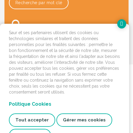
Recherche par mot clé
Saur et ses partenaires utilisent des cookies ou
technologies similaires et traitent des données
personnelles pour les finalités suivantes : permettre le
bon fonctionnement et la sécurité de notre site, mesurer
OK
la fréquentation de notre site et ainsi l'adapter aux besoins
des visiteurs, améliorer l'interactivité de notre site. Vous
pouvez accepter tous les cookies, gérer vos préférences
par finalité ou tous les refuser. Si vous fermez cette
Je déménage
fenêtre ou continuez la navigation sans exprimer votre
choix, seuls les cookies qui ne nécessitent pas votre
J'emménage ou je fais
consentement seront utilisés.
construire
Politique Cookies
Je surveille mon
installation
Tout accepter
Gérer mes cookies